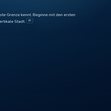
este Grenze kennt. Beginne mit den ersten
keyboard_double_arrow_right
rtikale Stadt.