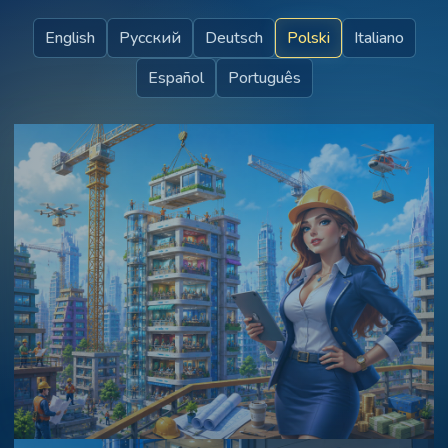
English
Русский
Deutsch
Polski
Italiano
Español
Português