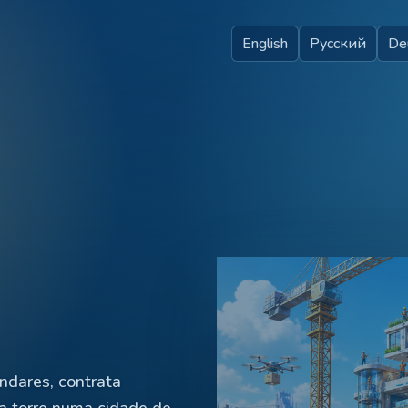
English
Русский
De
ndares, contrata
a torre numa cidade de