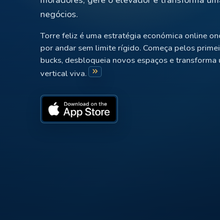
negócios.
Torre feliz é uma estratégia económica online on
por andar sem limite rígido. Começa pelos prime
bucks, desbloqueia novos espaços e transforma 
keyboard_double_arrow_right
vertical viva.